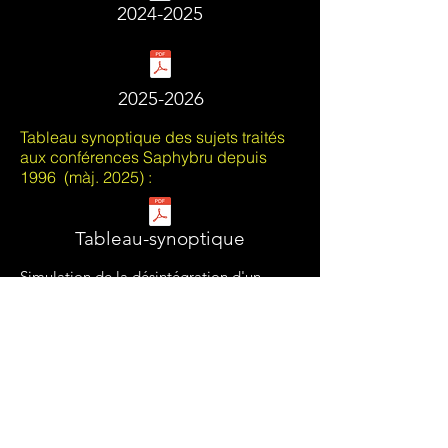
2024-2025
2025-2026
Tableau synoptique des sujets traités
aux conférences Saphybru depuis
1996 (màj. 2025) :
Tableau-synoptique
Simulation de la désintégration d'un
boson BEH - Higgs
Vous cherchez à vous mettre au
courant, ou à vous perfectionner ?
Consultez la liste de nos suggestions
d'ouvrages (màj. 2020) :